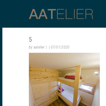
5
by
aatelier
07/01/2020