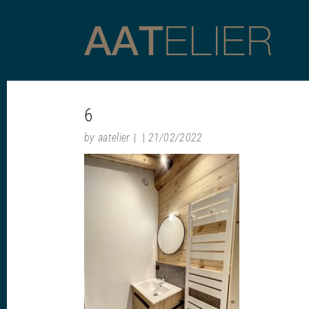
6
by
aatelier
21/02/2022