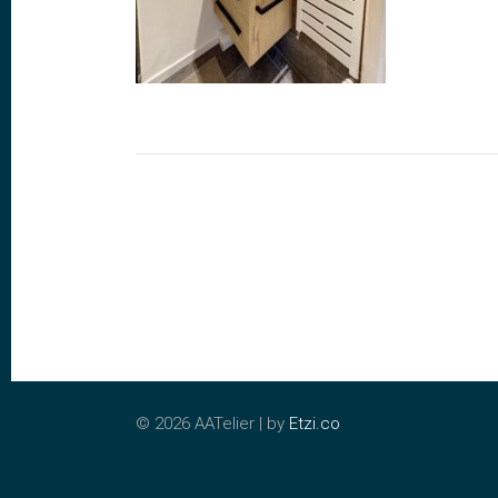
©
2026 AATelier | by
Etzi.co